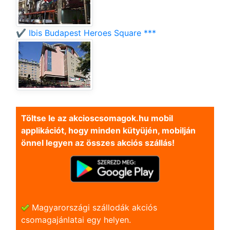
✔️ Ibis Budapest Heroes Square ***
Töltse le az akcioscsomagok.hu mobil
applikációt, hogy minden kütyüjén, mobilján
önnel legyen az összes akciós szállás!
Magyarországi szállodák akciós
csomagajánlatai egy helyen.