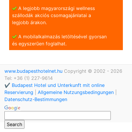
A legjobb magyarországi wellness
szállodák akciós csomagajánlatai a
legjobb árakon.
A mobilalkalmazás letöltésével gyorsan
és egyszerũen foglalhat.
www.budapesthotelnet.hu
Copyright © 2002 - 2026
Tel: +36 (1) 227-9614
✔️ Budapest Hotel und Unterkunft mit online
Reservierung
|
Allgemeine Nutzungsbedingungen
|
Datenschutz-Bestimmungen