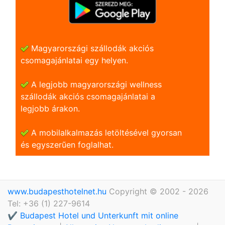
Magyarországi szállodák akciós
csomagajánlatai egy helyen.
A legjobb magyarországi wellness
szállodák akciós csomagajánlatai a
legjobb árakon.
A mobilalkalmazás letöltésével gyorsan
és egyszerũen foglalhat.
www.budapesthotelnet.hu
Copyright © 2002 - 2026
Tel: +36 (1) 227-9614
✔️ Budapest Hotel und Unterkunft mit online