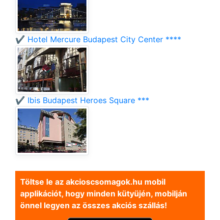
✔️ Hotel Mercure Budapest City Center ****
✔️ Ibis Budapest Heroes Square ***
Töltse le az akcioscsomagok.hu mobil
applikációt, hogy minden kütyüjén, mobilján
önnel legyen az összes akciós szállás!