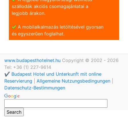
szállodák akciós csomagajánlatai a
legjobb árakon.
A mobilalkalmazás letöltésével gyorsan
és egyszerũen foglalhat.
www.budapesthotelnet.hu
Copyright © 2002 - 2026
Tel: +36 (1) 227-9614
✔️ Budapest Hotel und Unterkunft mit online
Reservierung
|
Allgemeine Nutzungsbedingungen
|
Datenschutz-Bestimmungen