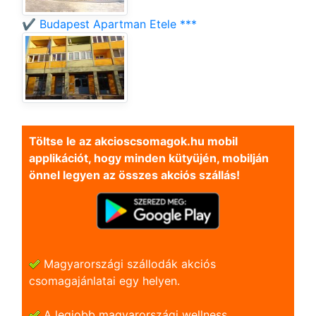
✔️ Budapest Apartman Etele ***
Töltse le az akcioscsomagok.hu mobil
applikációt, hogy minden kütyüjén, mobilján
önnel legyen az összes akciós szállás!
Magyarországi szállodák akciós
csomagajánlatai egy helyen.
A legjobb magyarországi wellness