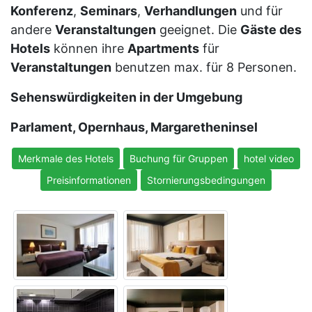
Konferenz
,
Seminars
,
Verhandlungen
und für
andere
Veranstaltungen
geeignet. Die
Gäste des
Hotels
können ihre
Apartments
für
Veranstaltungen
benutzen max. für 8 Personen.
Sehenswürdigkeiten in der Umgebung
Parlament, Opernhaus, Margaretheninsel
Merkmale des Hotels
Buchung für Gruppen
hotel video
Preisinformationen
Stornierungsbedingungen