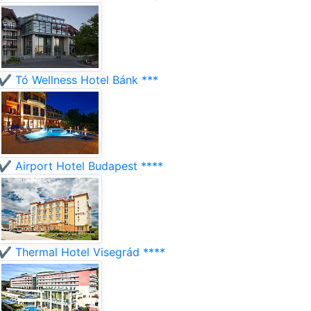
✔️ Tó Wellness Hotel Bánk ***
✔️ Airport Hotel Budapest ****
✔️ Thermal Hotel Visegrád ****