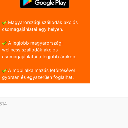
Magyarországi szállodák akciós
csomagajánlatai egy helyen.
A legjobb magyarországi
wellness szállodák akciós
csomagajánlatai a legjobb árakon.
A mobilalkalmazás letöltésével
gyorsan és egyszerũen foglalhat.
614