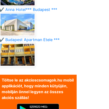
✔️ Anna Hotel*** Budapest ***
✔️ Budapest Apartman Etele ***
Töltse le az akcioscsomagok.hu mobil
applikációt, hogy minden kütyüjén,
mobilján önnel legyen az összes
akciós szállás!