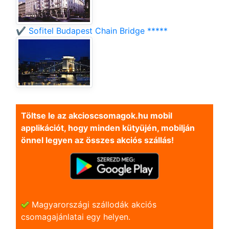
✔️ Sofitel Budapest Chain Bridge *****
Töltse le az akcioscsomagok.hu mobil
applikációt, hogy minden kütyüjén, mobilján
önnel legyen az összes akciós szállás!
Magyarországi szállodák akciós
csomagajánlatai egy helyen.