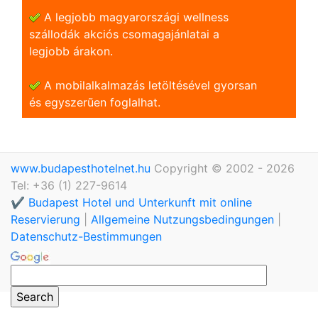
A legjobb magyarországi wellness
szállodák akciós csomagajánlatai a
legjobb árakon.
A mobilalkalmazás letöltésével gyorsan
és egyszerũen foglalhat.
www.budapesthotelnet.hu
Copyright © 2002 - 2026
Tel: +36 (1) 227-9614
✔️ Budapest Hotel und Unterkunft mit online
Reservierung
|
Allgemeine Nutzungsbedingungen
|
Datenschutz-Bestimmungen