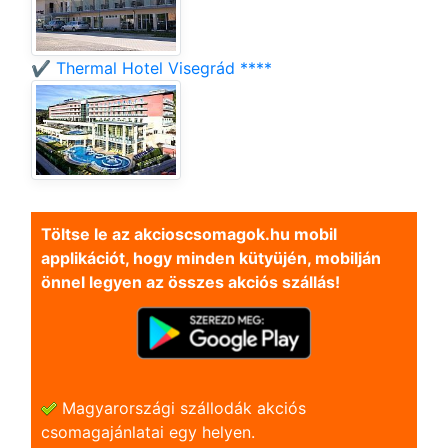
✔️ Thermal Hotel Visegrád ****
Töltse le az akcioscsomagok.hu mobil
applikációt, hogy minden kütyüjén, mobilján
önnel legyen az összes akciós szállás!
Magyarországi szállodák akciós
csomagajánlatai egy helyen.