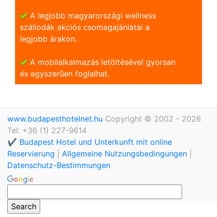
A legjobb magyarországi wellness
szállodák akciós csomagajánlatai a
legjobb árakon.
A mobilalkalmazás letöltésével gyorsan
és egyszerũen foglalhat.
www.budapesthotelnet.hu
Copyright © 2002 - 2026
Tel: +36 (1) 227-9614
✔️ Budapest Hotel und Unterkunft mit online
Reservierung
|
Allgemeine Nutzungsbedingungen
|
Datenschutz-Bestimmungen