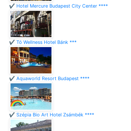
✔️ Hotel Mercure Budapest City Center ****
✔️ Tó Wellness Hotel Bánk ***
✔️ Aquaworld Resort Budapest ****
✔️ Szépia Bio Art Hotel Zsámbék ****