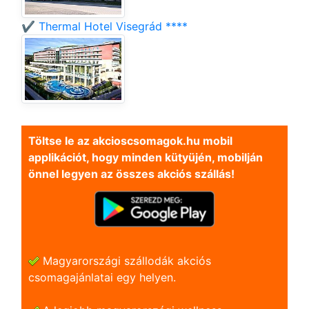
✔️ Thermal Hotel Visegrád ****
Töltse le az akcioscsomagok.hu mobil
applikációt, hogy minden kütyüjén, mobilján
önnel legyen az összes akciós szállás!
Magyarországi szállodák akciós
csomagajánlatai egy helyen.