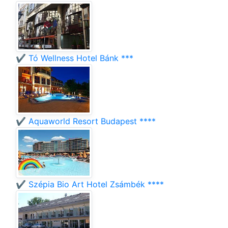
✔️ Tó Wellness Hotel Bánk ***
✔️ Aquaworld Resort Budapest ****
✔️ Szépia Bio Art Hotel Zsámbék ****