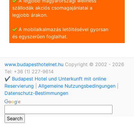
A legjobb magyarországi wellness
szállodák akciós csomagajánlatai a
legjobb árakon.
A mobilalkalmazás letöltésével gyorsan
és egyszerũen foglalhat.
www.budapesthotelnet.hu
Copyright © 2002 - 2026
Tel: +36 (1) 227-9614
✔️ Budapest Hotel und Unterkunft mit online
Reservierung
|
Allgemeine Nutzungsbedingungen
|
Datenschutz-Bestimmungen