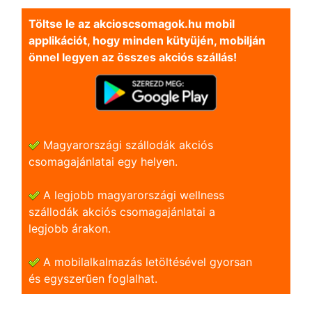
Töltse le az akcioscsomagok.hu mobil
applikációt, hogy minden kütyüjén, mobilján
önnel legyen az összes akciós szállás!
Magyarországi szállodák akciós
csomagajánlatai egy helyen.
A legjobb magyarországi wellness
szállodák akciós csomagajánlatai a
legjobb árakon.
A mobilalkalmazás letöltésével gyorsan
és egyszerũen foglalhat.