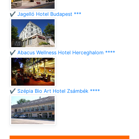
✔️ Jagelló Hotel Budapest ***
✔️ Abacus Wellness Hotel Herceghalom ****
✔️ Szépia Bio Art Hotel Zsámbék ****