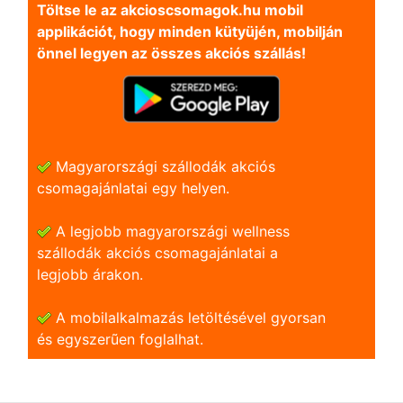
Töltse le az akcioscsomagok.hu mobil
applikációt, hogy minden kütyüjén, mobilján
önnel legyen az összes akciós szállás!
Magyarországi szállodák akciós
csomagajánlatai egy helyen.
A legjobb magyarországi wellness
szállodák akciós csomagajánlatai a
legjobb árakon.
A mobilalkalmazás letöltésével gyorsan
és egyszerũen foglalhat.