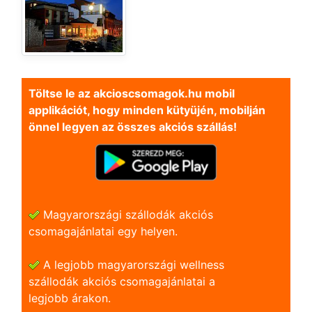
Töltse le az akcioscsomagok.hu mobil
applikációt, hogy minden kütyüjén, mobilján
önnel legyen az összes akciós szállás!
Magyarországi szállodák akciós
csomagajánlatai egy helyen.
A legjobb magyarországi wellness
szállodák akciós csomagajánlatai a
legjobb árakon.