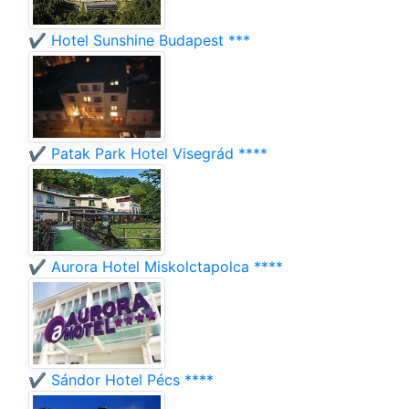
✔️ Hotel Sunshine Budapest ***
✔️ Patak Park Hotel Visegrád ****
✔️ Aurora Hotel Miskolctapolca ****
✔️ Sándor Hotel Pécs ****