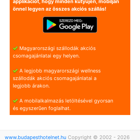
applikációt, hogy minden kütyüjén, mobilján
önnel legyen az összes akciós szállás!
Magyarországi szállodák akciós
csomagajánlatai egy helyen.
A legjobb magyarországi wellness
szállodák akciós csomagajánlatai a
legjobb árakon.
A mobilalkalmazás letöltésével gyorsan
és egyszerũen foglalhat.
www.budapesthotelnet.hu
Copyright © 2002 - 2026