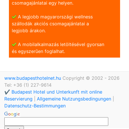
csomagajánlatai egy helyen.
A legjobb magyarországi wellness
szállodák akciós csomagajánlatai a
legjobb árakon.
A mobilalkalmazás letöltésével gyorsan
és egyszerũen foglalhat.
www.budapesthotelnet.hu
Copyright © 2002 - 2026
Tel: +36 (1) 227-9614
✔️ Budapest Hotel und Unterkunft mit online
Reservierung
|
Allgemeine Nutzungsbedingungen
|
Datenschutz-Bestimmungen