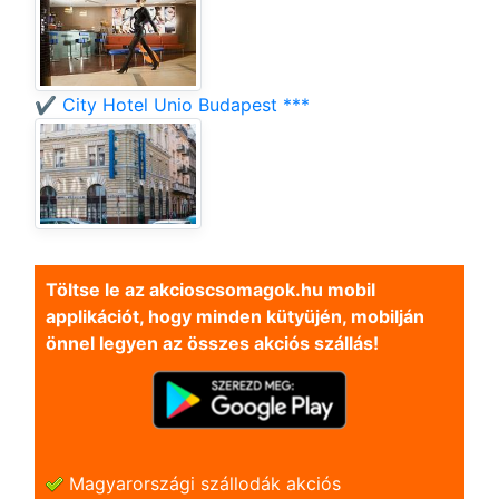
✔️ City Hotel Unio Budapest ***
Töltse le az akcioscsomagok.hu mobil
applikációt, hogy minden kütyüjén, mobilján
önnel legyen az összes akciós szállás!
Magyarországi szállodák akciós