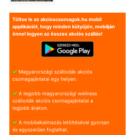
Töltse le az akcioscsomagok.hu mobil
applikációt, hogy minden kütyüjén, mobilján
önnel legyen az összes akciós szállás!
Magyarországi szállodák akciós
csomagajánlatai egy helyen.
A legjobb magyarországi wellness
szállodák akciós csomagajánlatai a
legjobb árakon.
A mobilalkalmazás letöltésével gyorsan
és egyszerũen foglalhat.