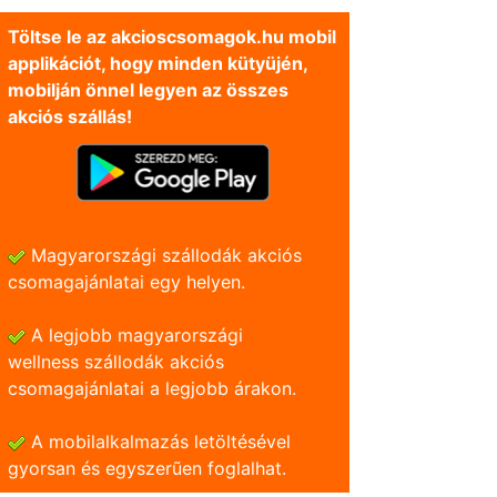
Töltse le az akcioscsomagok.hu mobil
applikációt, hogy minden kütyüjén,
mobilján önnel legyen az összes
akciós szállás!
Magyarországi szállodák akciós
csomagajánlatai egy helyen.
A legjobb magyarországi
wellness szállodák akciós
csomagajánlatai a legjobb árakon.
A mobilalkalmazás letöltésével
gyorsan és egyszerũen foglalhat.