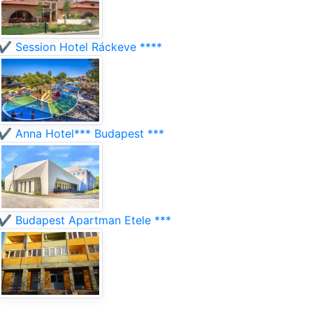
✔️ Session Hotel Ráckeve ****
✔️ Anna Hotel*** Budapest ***
✔️ Budapest Apartman Etele ***