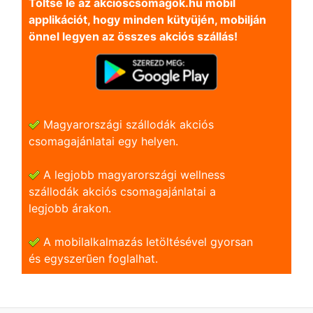
Töltse le az akcioscsomagok.hu mobil
applikációt, hogy minden kütyüjén, mobilján
önnel legyen az összes akciós szállás!
Magyarországi szállodák akciós
csomagajánlatai egy helyen.
A legjobb magyarországi wellness
szállodák akciós csomagajánlatai a
legjobb árakon.
A mobilalkalmazás letöltésével gyorsan
és egyszerũen foglalhat.