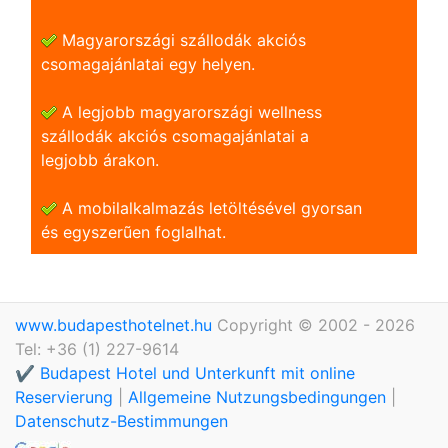
Magyarországi szállodák akciós
csomagajánlatai egy helyen.
A legjobb magyarországi wellness
szállodák akciós csomagajánlatai a
legjobb árakon.
A mobilalkalmazás letöltésével gyorsan
és egyszerũen foglalhat.
www.budapesthotelnet.hu
Copyright © 2002 - 2026
Tel: +36 (1) 227-9614
✔️ Budapest Hotel und Unterkunft mit online
Reservierung
|
Allgemeine Nutzungsbedingungen
|
Datenschutz-Bestimmungen