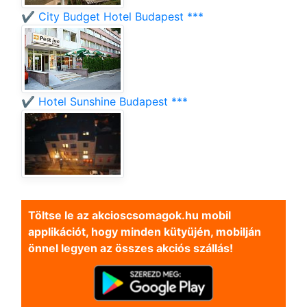
✔️ City Budget Hotel Budapest ***
✔️ Hotel Sunshine Budapest ***
Töltse le az akcioscsomagok.hu mobil
applikációt, hogy minden kütyüjén, mobilján
önnel legyen az összes akciós szállás!