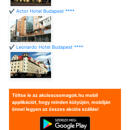
✔️ Actor Hotel Budapest ****
✔️ Leonardo Hotel Budapest ****
Töltse le az akcioscsomagok.hu mobil
applikációt, hogy minden kütyüjén, mobilján
önnel legyen az összes akciós szállás!