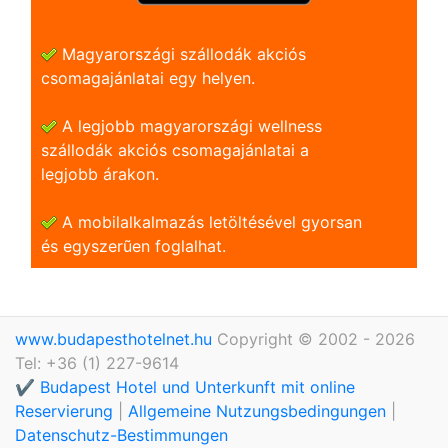
Magyarországi szállodák akciós
csomagajánlatai egy helyen.
A legjobb magyarországi wellness
szállodák akciós csomagajánlatai a
legjobb árakon.
A mobilalkalmazás letöltésével gyorsan
és egyszerũen foglalhat.
www.budapesthotelnet.hu
Copyright © 2002 - 2026
Tel: +36 (1) 227-9614
✔️ Budapest Hotel und Unterkunft mit online
Reservierung
|
Allgemeine Nutzungsbedingungen
|
Datenschutz-Bestimmungen