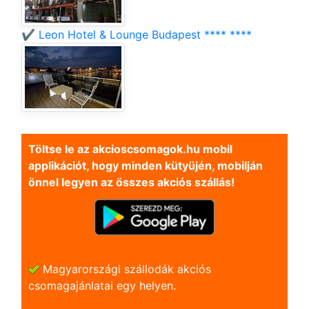
✔️ Leon Hotel & Lounge Budapest **** ****
Töltse le az akcioscsomagok.hu mobil
applikációt, hogy minden kütyüjén, mobilján
önnel legyen az összes akciós szállás!
Magyarországi szállodák akciós
csomagajánlatai egy helyen.