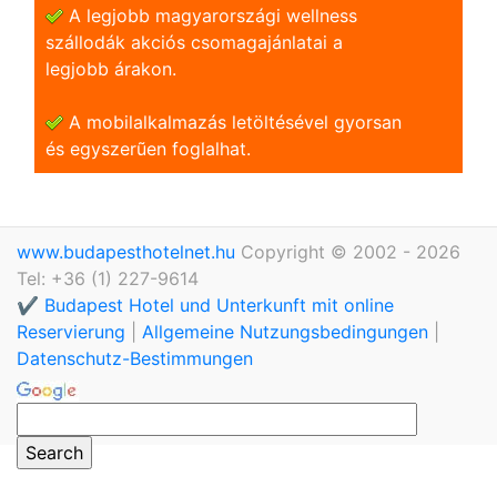
A legjobb magyarországi wellness
szállodák akciós csomagajánlatai a
legjobb árakon.
A mobilalkalmazás letöltésével gyorsan
és egyszerũen foglalhat.
www.budapesthotelnet.hu
Copyright © 2002 - 2026
Tel: +36 (1) 227-9614
✔️ Budapest Hotel und Unterkunft mit online
Reservierung
|
Allgemeine Nutzungsbedingungen
|
Datenschutz-Bestimmungen