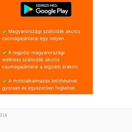
Magyarországi szállodák akciós
csomagajánlatai egy helyen.
A legjobb magyarországi
wellness szállodák akciós
csomagajánlatai a legjobb árakon.
A mobilalkalmazás letöltésével
gyorsan és egyszerũen foglalhat.
614