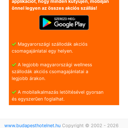
applikációt, hogy minden kütyüjén, mobilján
önnel legyen az összes akciós szállás!
Magyarországi szállodák akciós
csomagajánlatai egy helyen.
A legjobb magyarországi wellness
szállodák akciós csomagajánlatai a
legjobb árakon.
A mobilalkalmazás letöltésével gyorsan
és egyszerũen foglalhat.
www.budapesthotelnet.hu
Copyright © 2002 - 2026