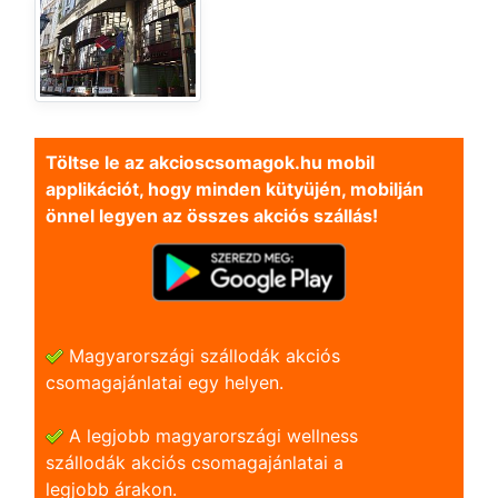
Töltse le az akcioscsomagok.hu mobil
applikációt, hogy minden kütyüjén, mobilján
önnel legyen az összes akciós szállás!
Magyarországi szállodák akciós
csomagajánlatai egy helyen.
A legjobb magyarországi wellness
szállodák akciós csomagajánlatai a
legjobb árakon.