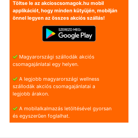
Töltse le az akcioscsomagok.hu mobil
applikációt, hogy minden kütyüjén, mobilján
önnel legyen az összes akciós szállás!
Magyarországi szállodák akciós
csomagajánlatai egy helyen.
A legjobb magyarországi wellness
szállodák akciós csomagajánlatai a
legjobb árakon.
A mobilalkalmazás letöltésével gyorsan
és egyszerũen foglalhat.