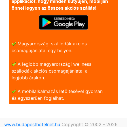
applikációt, hogy minden kütyüjén, mobilján
önnel legyen az összes akciós szállás!
Magyarországi szállodák akciós
csomagajánlatai egy helyen.
A legjobb magyarországi wellness
szállodák akciós csomagajánlatai a
legjobb árakon.
A mobilalkalmazás letöltésével gyorsan
és egyszerũen foglalhat.
www.budapesthotelnet.hu
Copyright © 2002 - 2026