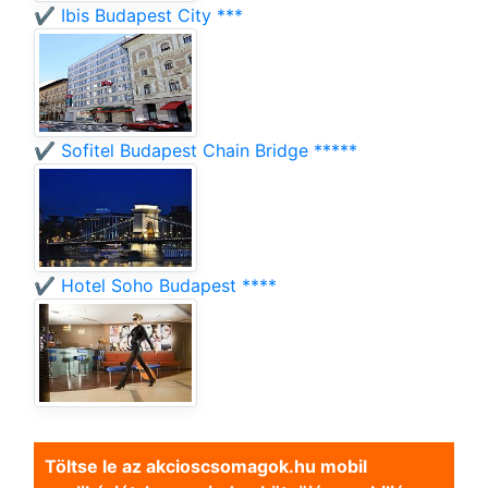
✔️ Ibis Budapest City ***
✔️ Sofitel Budapest Chain Bridge *****
✔️ Hotel Soho Budapest ****
Töltse le az akcioscsomagok.hu mobil