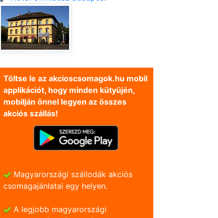
Töltse le az akcioscsomagok.hu mobil
applikációt, hogy minden kütyüjén,
mobilján önnel legyen az összes
akciós szállás!
Magyarországi szállodák akciós
csomagajánlatai egy helyen.
A legjobb magyarországi