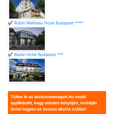
✔️ Rubin Wellness Hotel Budapest ****
✔️ Budai Hotel Budapest ***
Töltse le az akcioscsomagok.hu mobil
applikációt, hogy minden kütyüjén, mobilján
önnel legyen az összes akciós szállás!