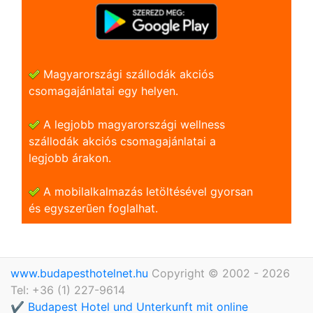
Magyarországi szállodák akciós
csomagajánlatai egy helyen.
A legjobb magyarországi wellness
szállodák akciós csomagajánlatai a
legjobb árakon.
A mobilalkalmazás letöltésével gyorsan
és egyszerũen foglalhat.
www.budapesthotelnet.hu
Copyright © 2002 - 2026
Tel: +36 (1) 227-9614
✔️ Budapest Hotel und Unterkunft mit online