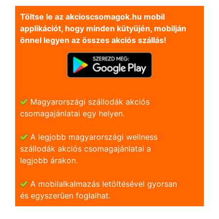
Töltse le az akcioscsomagok.hu mobil
applikációt, hogy minden kütyüjén, mobilján
önnel legyen az összes akciós szállás!
Magyarországi szállodák akciós
csomagajánlatai egy helyen.
A legjobb magyarországi wellness
szállodák akciós csomagajánlatai a
legjobb árakon.
A mobilalkalmazás letöltésével gyorsan
és egyszerũen foglalhat.