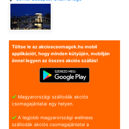
Töltse le az akcioscsomagok.hu mobil
applikációt, hogy minden kütyüjén, mobilján
önnel legyen az összes akciós szállás!
Magyarországi szállodák akciós
csomagajánlatai egy helyen.
A legjobb magyarországi wellness
szállodák akciós csomagajánlatai a