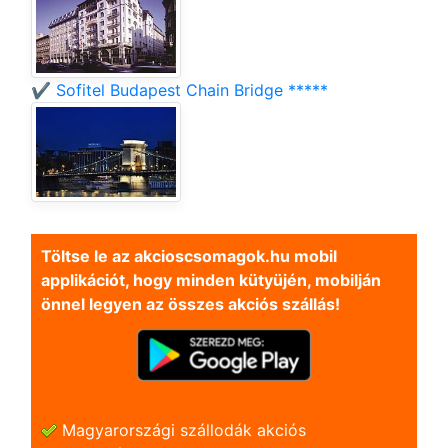
✔️ Sofitel Budapest Chain Bridge *****
Töltse le az akcioscsomagok.hu mobil
applikációt, hogy minden kütyüjén, mobilján
önnel legyen az összes akciós szállás!
Magyarországi szállodák akciós