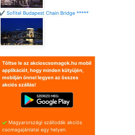
✔️ Sofitel Budapest Chain Bridge *****
Töltse le az akcioscsomagok.hu mobil
applikációt, hogy minden kütyüjén,
mobilján önnel legyen az összes
akciós szállás!
Magyarországi szállodák akciós
csomagajánlatai egy helyen.