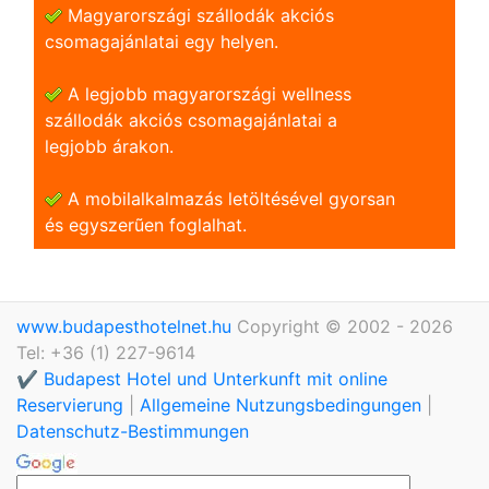
Magyarországi szállodák akciós
csomagajánlatai egy helyen.
A legjobb magyarországi wellness
szállodák akciós csomagajánlatai a
legjobb árakon.
A mobilalkalmazás letöltésével gyorsan
és egyszerũen foglalhat.
www.budapesthotelnet.hu
Copyright © 2002 - 2026
Tel: +36 (1) 227-9614
✔️ Budapest Hotel und Unterkunft mit online
Reservierung
|
Allgemeine Nutzungsbedingungen
|
Datenschutz-Bestimmungen