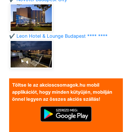
✔️ Leon Hotel & Lounge Budapest **** ****
Töltse le az akcioscsomagok.hu mobil
applikációt, hogy minden kütyüjén, mobilján
önnel legyen az összes akciós szállás!