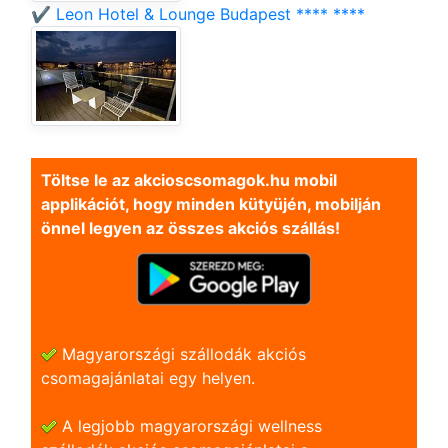
✔️ Leon Hotel & Lounge Budapest **** ****
Töltse le az akcioscsomagok.hu mobil
applikációt, hogy minden kütyüjén, mobilján
önnel legyen az összes akciós szállás!
Magyarországi szállodák akciós
csomagajánlatai egy helyen.
A legjobb magyarországi wellness