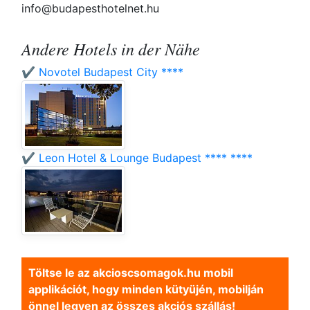
info@budapesthotelnet.hu
Andere Hotels in der Nähe
✔️ Novotel Budapest City ****
✔️ Leon Hotel & Lounge Budapest **** ****
Töltse le az akcioscsomagok.hu mobil
applikációt, hogy minden kütyüjén, mobilján
önnel legyen az összes akciós szállás!