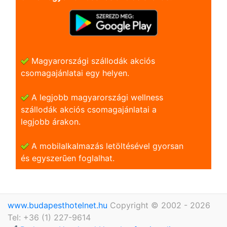
Magyarországi szállodák akciós
csomagajánlatai egy helyen.
A legjobb magyarországi wellness
szállodák akciós csomagajánlatai a
legjobb árakon.
A mobilalkalmazás letöltésével gyorsan
és egyszerũen foglalhat.
www.budapesthotelnet.hu
Copyright © 2002 - 2026
Tel: +36 (1) 227-9614