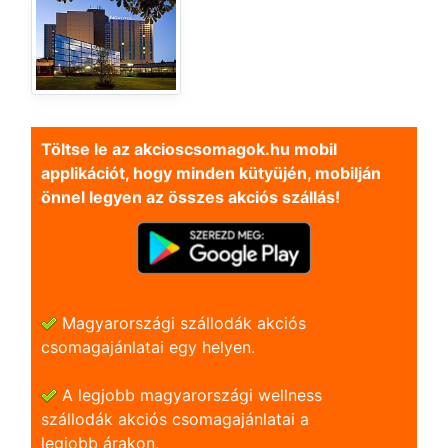
Töltse le az akcioscsomagok.hu mobil
applikációt, hogy minden kütyüjén, mobilján
önnel legyen az összes akciós szállás!
Magyarországi szállodák akciós
csomagajánlatai egy helyen.
A legjobb magyarországi wellness
szállodák akciós csomagajánlatai a
legjobb árakon.