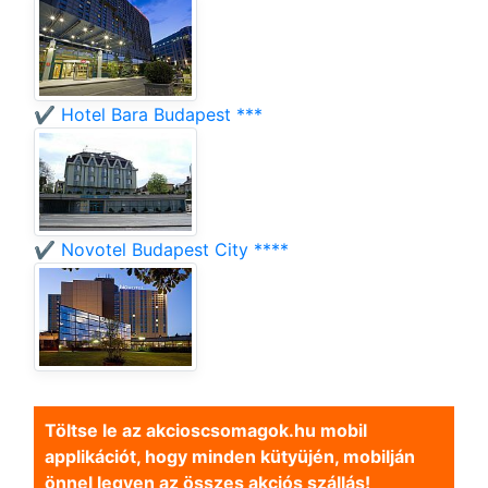
✔️ Hotel Bara Budapest ***
✔️ Novotel Budapest City ****
Töltse le az akcioscsomagok.hu mobil
applikációt, hogy minden kütyüjén, mobilján
önnel legyen az összes akciós szállás!