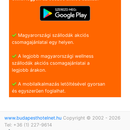
Magyarországi szállodák akciós
csomagajánlatai egy helyen.
A legjobb magyarországi wellness
szállodák akciós csomagajánlatai a
legjobb árakon.
A mobilalkalmazás letöltésével gyorsan
és egyszerũen foglalhat.
www.budapesthotelnet.hu
Copyright © 2002 - 2026
Tel: +36 (1) 227-9614