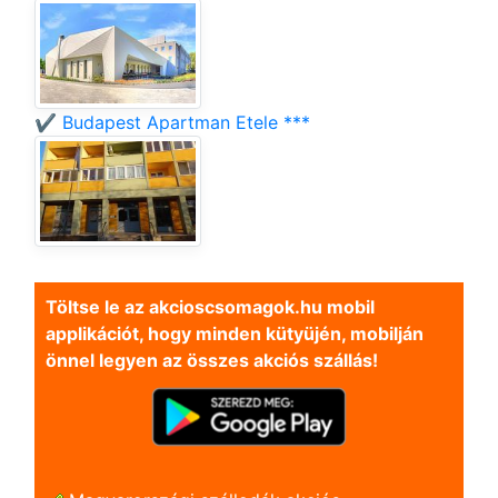
✔️ Budapest Apartman Etele ***
Töltse le az akcioscsomagok.hu mobil
applikációt, hogy minden kütyüjén, mobilján
önnel legyen az összes akciós szállás!