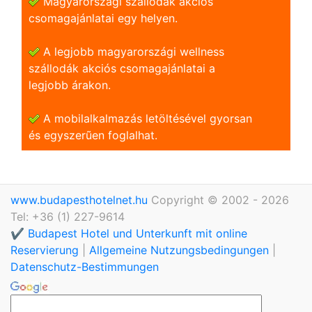
Magyarországi szállodák akciós
csomagajánlatai egy helyen.
A legjobb magyarországi wellness
szállodák akciós csomagajánlatai a
legjobb árakon.
A mobilalkalmazás letöltésével gyorsan
és egyszerũen foglalhat.
www.budapesthotelnet.hu
Copyright © 2002 - 2026
Tel: +36 (1) 227-9614
✔️ Budapest Hotel und Unterkunft mit online
Reservierung
|
Allgemeine Nutzungsbedingungen
|
Datenschutz-Bestimmungen