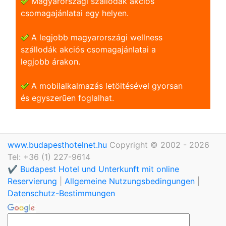
Magyarországi szállodák akciós
csomagajánlatai egy helyen.
A legjobb magyarországi wellness
szállodák akciós csomagajánlatai a
legjobb árakon.
A mobilalkalmazás letöltésével gyorsan
és egyszerũen foglalhat.
www.budapesthotelnet.hu
Copyright © 2002 - 2026
Tel: +36 (1) 227-9614
✔️ Budapest Hotel und Unterkunft mit online
Reservierung
|
Allgemeine Nutzungsbedingungen
|
Datenschutz-Bestimmungen