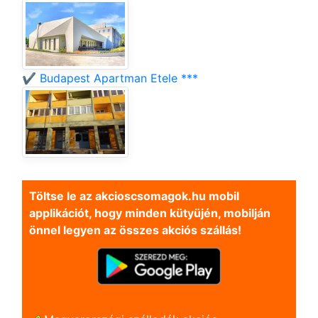
✔️ Budapest Apartman Etele ***
Töltse le az akcioscsomagok.hu mobil
applikációt, hogy minden kütyüjén, mobilján
önnel legyen az összes akciós szállás!