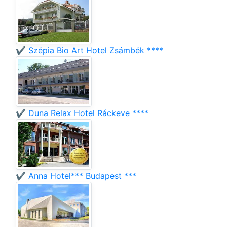
✔️ Szépia Bio Art Hotel Zsámbék ****
✔️ Duna Relax Hotel Ráckeve ****
✔️ Anna Hotel*** Budapest ***