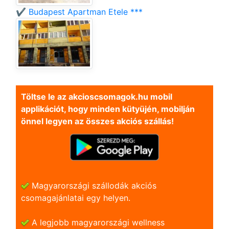
✔️ Budapest Apartman Etele ***
Töltse le az akcioscsomagok.hu mobil
applikációt, hogy minden kütyüjén, mobilján
önnel legyen az összes akciós szállás!
Magyarországi szállodák akciós
csomagajánlatai egy helyen.
A legjobb magyarországi wellness