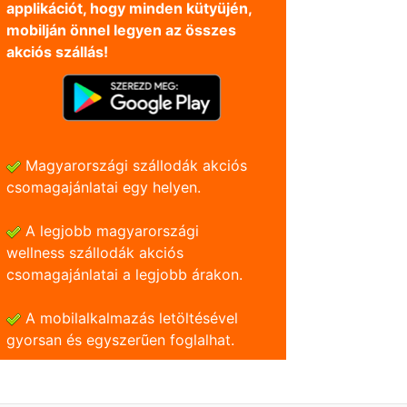
applikációt, hogy minden kütyüjén,
mobilján önnel legyen az összes
akciós szállás!
Magyarországi szállodák akciós
csomagajánlatai egy helyen.
A legjobb magyarországi
wellness szállodák akciós
csomagajánlatai a legjobb árakon.
A mobilalkalmazás letöltésével
gyorsan és egyszerũen foglalhat.