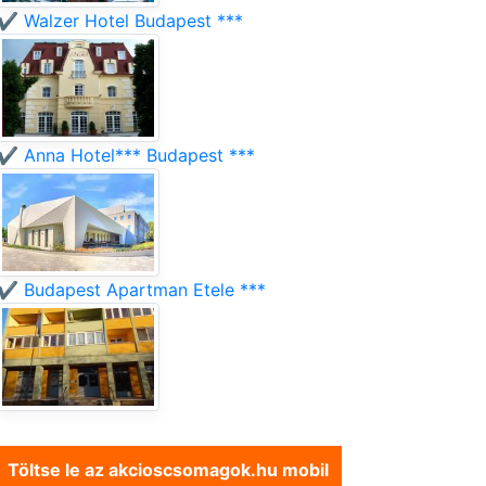
✔️ Walzer Hotel Budapest ***
✔️ Anna Hotel*** Budapest ***
✔️ Budapest Apartman Etele ***
Töltse le az akcioscsomagok.hu mobil