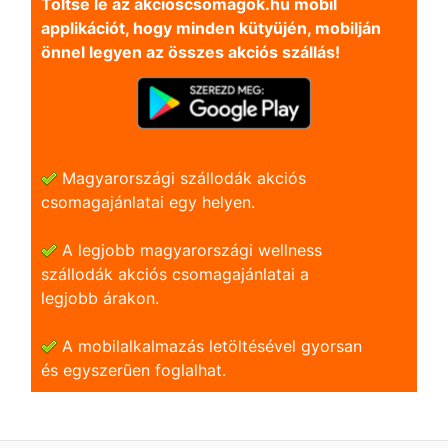
Töltse le az akcioscsomagok.hu mobil
applikációt, hogy minden kütyüjén, mobilján
önnel legyen az összes akciós szállás!
Magyarországi szállodák akciós
csomagajánlatai egy helyen.
A legjobb magyarországi wellness
szállodák akciós csomagajánlatai a
legjobb árakon.
A mobilalkalmazás letöltésével gyorsan
és egyszerũen foglalhat.