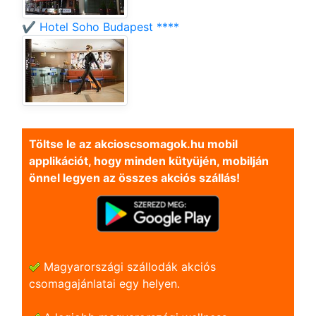
✔️ Hotel Soho Budapest ****
Töltse le az akcioscsomagok.hu mobil
applikációt, hogy minden kütyüjén, mobilján
önnel legyen az összes akciós szállás!
Magyarországi szállodák akciós
csomagajánlatai egy helyen.