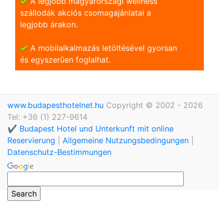
A legjobb magyarországi wellness
szállodák akciós csomagajánlatai a
legjobb árakon.
A mobilalkalmazás letöltésével gyorsan
és egyszerũen foglalhat.
www.budapesthotelnet.hu
Copyright © 2002 - 2026
Tel: +36 (1) 227-9614
✔️ Budapest Hotel und Unterkunft mit online
Reservierung
|
Allgemeine Nutzungsbedingungen
|
Datenschutz-Bestimmungen