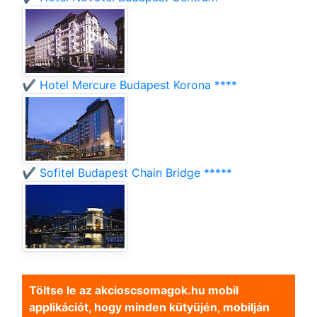
✔️ Hotel Mercure Budapest Korona ****
✔️ Sofitel Budapest Chain Bridge *****
Töltse le az akcioscsomagok.hu mobil
applikációt, hogy minden kütyüjén, mobilján