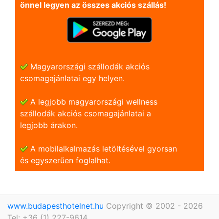
önnel legyen az összes akciós szállás!
Magyarországi szállodák akciós
csomagajánlatai egy helyen.
A legjobb magyarországi wellness
szállodák akciós csomagajánlatai a
legjobb árakon.
A mobilalkalmazás letöltésével gyorsan
és egyszerũen foglalhat.
www.budapesthotelnet.hu
Copyright © 2002 - 2026
Tel: +36 (1) 227-9614