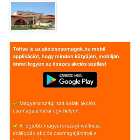
Töltse le az akcioscsomagok.hu mobil
applikációt, hogy minden kütyüjén, mobilján
önnel legyen az összes akciós szállás!
Magyarországi szállodák akciós
csomagajánlatai egy helyen.
A legjobb magyarországi wellness
szállodák akciós csomagajánlatai a