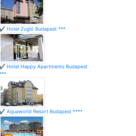
✔️ Hotel Zugló Budapest ***
✔️ Hotel Happy Apartments Budapest
***
✔️ Aquaworld Resort Budapest ****