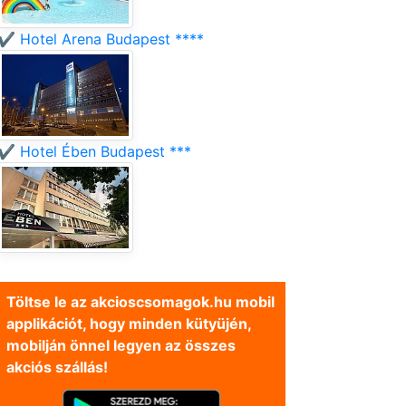
✔️ Hotel Arena Budapest ****
✔️ Hotel Ében Budapest ***
Töltse le az akcioscsomagok.hu mobil
applikációt, hogy minden kütyüjén,
mobilján önnel legyen az összes
akciós szállás!