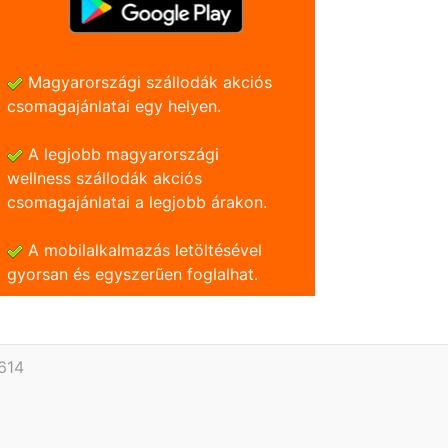
Magyarországi szállodák akciós
csomagajánlatai egy helyen.
A legjobb magyarországi
wellness szállodák akciós
csomagajánlatai a legjobb árakon.
A mobilalkalmazás letöltésével
gyorsan és egyszerũen foglalhat.
614