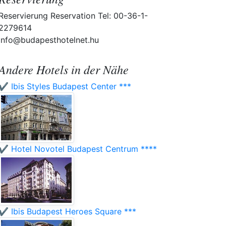
Reservierung Reservation Tel: 00-36-1-
2279614
info@budapesthotelnet.hu
Andere Hotels in der Nähe
✔️ Ibis Styles Budapest Center ***
✔️ Hotel Novotel Budapest Centrum ****
✔️ Ibis Budapest Heroes Square ***