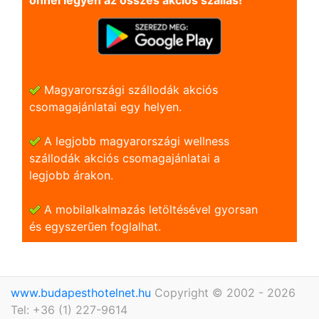
önnel legyen az összes akciós szállás!
Magyarországi szállodák akciós
csomagajánlatai egy helyen.
A legjobb magyarországi wellness
szállodák akciós csomagajánlatai a
legjobb árakon.
A mobilalkalmazás letöltésével gyorsan
és egyszerũen foglalhat.
www.budapesthotelnet.hu
Copyright © 2002 - 2026
Tel: +36 (1) 227-9614