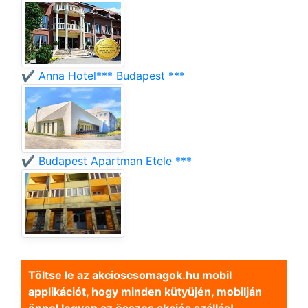
✔️ Anna Hotel*** Budapest ***
✔️ Budapest Apartman Etele ***
Töltse le az akcioscsomagok.hu mobil
applikációt, hogy minden kütyüjén, mobilján