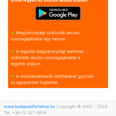
önnel legyen az összes akciós szállás!
Magyarországi szállodák akciós
csomagajánlatai egy helyen.
A legjobb magyarországi wellness
szállodák akciós csomagajánlatai a
legjobb árakon.
A mobilalkalmazás letöltésével gyorsan
és egyszerũen foglalhat.
www.budapesthotelnet.hu
Copyright © 2002 - 2026
Tel: +36 (1) 227-9614