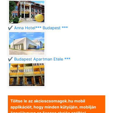
✔️ Anna Hotel*** Budapest ***
✔️ Budapest Apartman Etele ***
Töltse le az akcioscsomagok.hu mobil
applikációt, hogy minden kütyüjén, mobilján