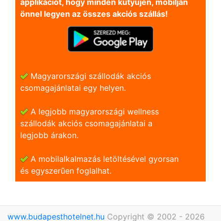
applikációt, hogy minden kütyüjén, mobilján
önnel legyen az összes akciós szállás!
Magyarországi szállodák akciós
csomagajánlatai egy helyen.
A legjobb magyarországi wellness
szállodák akciós csomagajánlatai a
legjobb árakon.
A mobilalkalmazás letöltésével gyorsan
és egyszerũen foglalhat.
www.budapesthotelnet.hu
Copyright © 2002 - 2026