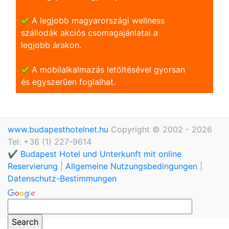
A legjobb magyarországi wellness
szállodák akciós csomagajánlatai a
legjobb árakon.
A mobilalkalmazás letöltésével gyorsan
és egyszerũen foglalhat.
www.budapesthotelnet.hu
Copyright © 2002 - 2026
Tel: +36 (1) 227-9614
✔️ Budapest Hotel und Unterkunft mit online
Reservierung
|
Allgemeine Nutzungsbedingungen
|
Datenschutz-Bestimmungen