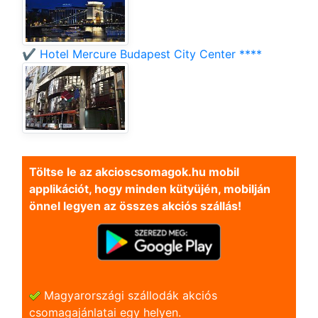
✔️ Hotel Mercure Budapest City Center ****
Töltse le az akcioscsomagok.hu mobil
applikációt, hogy minden kütyüjén, mobilján
önnel legyen az összes akciós szállás!
Magyarországi szállodák akciós
csomagajánlatai egy helyen.