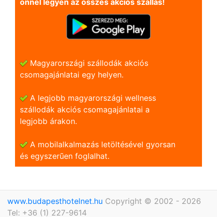
önnel legyen az összes akciós szállás!
Magyarországi szállodák akciós
csomagajánlatai egy helyen.
A legjobb magyarországi wellness
szállodák akciós csomagajánlatai a
legjobb árakon.
A mobilalkalmazás letöltésével gyorsan
és egyszerũen foglalhat.
www.budapesthotelnet.hu
Copyright © 2002 - 2026
Tel: +36 (1) 227-9614