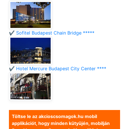
✔️ Sofitel Budapest Chain Bridge *****
✔️ Hotel Mercure Budapest City Center ****
Töltse le az akcioscsomagok.hu mobil
applikációt, hogy minden kütyüjén, mobilján