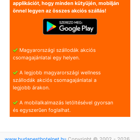
applikációt, hogy minden kütyüjén, mobilján
önnel legyen az összes akciós szállás!
Magyarországi szállodák akciós
csomagajánlatai egy helyen.
A legjobb magyarországi wellness
szállodák akciós csomagajánlatai a
legjobb árakon.
A mobilalkalmazás letöltésével gyorsan
és egyszerũen foglalhat.
www.budapesthotelnet.hu
Copyright © 2002 - 2026