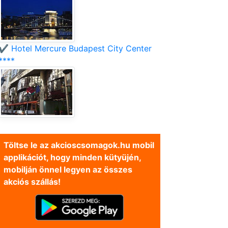
✔️ Hotel Mercure Budapest City Center
****
Töltse le az akcioscsomagok.hu mobil
applikációt, hogy minden kütyüjén,
mobilján önnel legyen az összes
akciós szállás!