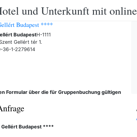
otel und Unterkunft mit onlin
Gellért Budapest ****
ellért Budapest
H-1111
zent Gellért tér 1.
0-36-1-2279614
den Formular über die für Gruppenbuchung gültigen
Anfrage
 Gellért Budapest ****